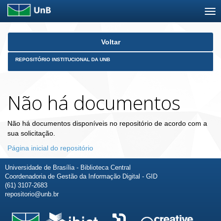
Skip
Voltar
navigation
REPOSITÓRIO INSTITUCIONAL DA UNB
Não há documentos
Não há documentos disponíveis no repositório de acordo com a
sua solicitação.
Página inicial do repositório
Universidade de Brasília - Biblioteca Central
Coordenadoria de Gestão da Informação Digital - GID
(61) 3107-2683
repositorio@unb.br