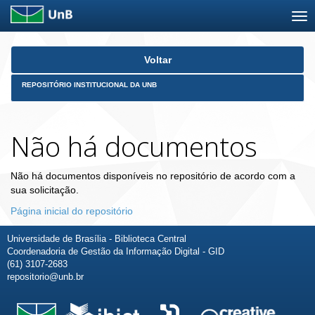
Skip
Voltar
navigation
REPOSITÓRIO INSTITUCIONAL DA UNB
Não há documentos
Não há documentos disponíveis no repositório de acordo com a
sua solicitação.
Página inicial do repositório
Universidade de Brasília - Biblioteca Central
Coordenadoria de Gestão da Informação Digital - GID
(61) 3107-2683
repositorio@unb.br