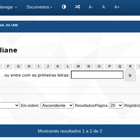
Navegar
Documentos
A-
A
A+
NAL DA UNB
liane
F
G
H
I
J
K
L
M
N
O
P
Q
R
ou entre com as primeiras letras:
Em ordem:
Resultados/Página
Registro(
Mostrando resultados 1 a 2 de 2