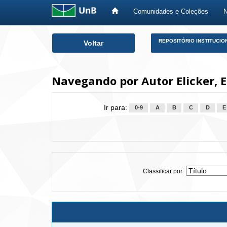
Comunidades e Coleções
Skip
REPOSITÓRIO INSTITUCIO
Voltar
navigation
Navegando por Autor Elicker, E
Ir para:
0-9
A
B
C
D
E
Classificar por: