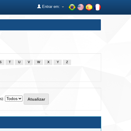
Entrar em:
S
T
U
V
W
X
Y
Z
s):