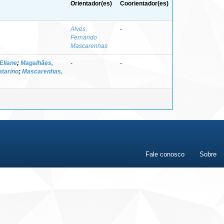
Orientador(es)
Coorientador(es)
Alves,
-
Fernando
Mascarenhas
 Eliane
;
Magalhães,
-
-
atarino
;
Mascarenhas,
Fale conosco
Sobre