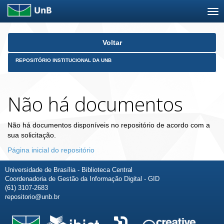
Skip
Voltar
navigation
REPOSITÓRIO INSTITUCIONAL DA UNB
Não há documentos
Não há documentos disponíveis no repositório de acordo com a
sua solicitação.
Página inicial do repositório
Universidade de Brasília - Biblioteca Central
Coordenadoria de Gestão da Informação Digital - GID
(61) 3107-2683
repositorio@unb.br