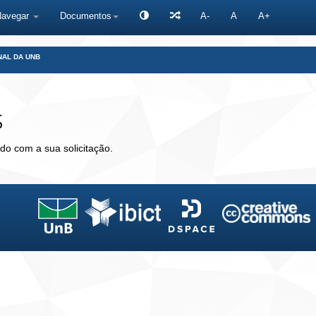
Navegar
Documentos
A-
A
A+
NAL DA UNB
s
do com a sua solicitação.