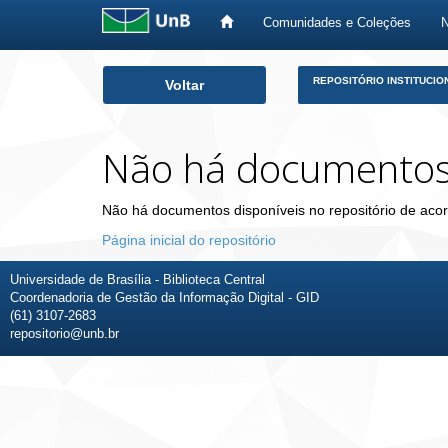
Comunidades e Coleções
Skip
REPOSITÓRIO INSTITUCIO
Voltar
navigation
Não há documento
Não há documentos disponíveis no repositório de acor
Página inicial do repositório
Universidade de Brasília - Biblioteca Central
Coordenadoria de Gestão da Informação Digital - GID
(61) 3107-2683
repositorio@unb.br