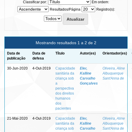
Classificar por:
Em ordem:
Resultados/Página
Registro(s):
Mostrando resultados 1 a 2 de 2
Data de
Data de
Título
Autor(es)
Orientador(es)
publicação
defesa
30-Jun-2020
4-Out-2019
Capacidade
Eler,
Oliveira, Aline
sanitária da
Kalline
Albuquerque
criança sob
Carvalho
Sant'Anna de
a
Gonçalves
perspectiva
dos direitos
humanos
dos
pacientes
21-Mai-2020
4-Out-2019
Capacidade
Eler,
Oliveira, Aline
sanitária da
Kalline
Albuquerque
criança sob
Carvalho
Sant'Anna de