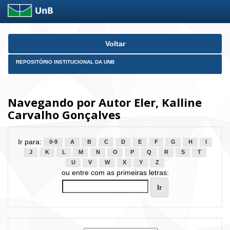
Skip
Voltar
navigation
REPOSITÓRIO INSTITUCIONAL DA UNB
Navegando por Autor Eler, Kalline
Carvalho Gonçalves
Ir para:
0-9
A
B
C
D
E
F
G
H
I
J
K
L
M
N
O
P
Q
R
S
T
U
V
W
X
Y
Z
ou entre com as primeiras letras: