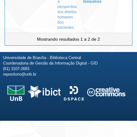
a
Gonçalves
perspectiva
dos direitos
humanos
dos
pacientes
Mostrando resultados 1 a 2 de 2
Universidade de Brasília - Biblioteca Central
Coordenadoria de Gestão da Informação Digital - GID
(61) 3107-2683
repositorio@unb.br
Fale conosco