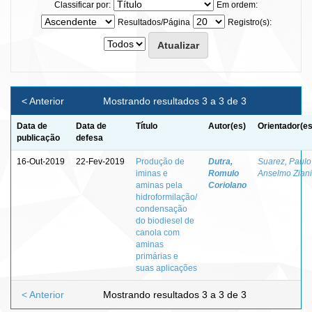
Classificar por:
Em ordem:
Resultados/Página
Registro(s):
< Anterior
Mostrando resultados 3 a 3 de 3
Data de
Data de
Título
Autor(es)
Orientador(es
publicação
defesa
16-Out-2019
22-Fev-2019
Produção de
Dutra,
Suarez, Paulo
iminas e
Romulo
Anselmo Ziani
aminas pela
Coriolano
hidroformilação/
condensação
do biodiesel de
canola com
aminas
primárias e
suas aplicações
< Anterior
Mostrando resultados 3 a 3 de 3