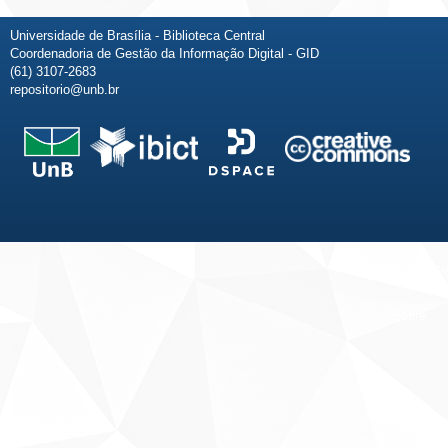
Universidade de Brasília - Biblioteca Central
Coordenadoria de Gestão da Informação Digital - GID
(61) 3107-2683
repositorio@unb.br
Fale conosco
Sobre