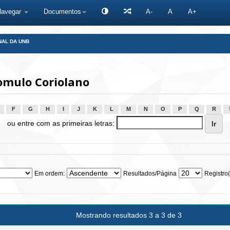
Navegar
Documentos
A-
A
A+
NAL DA UNB
omulo Coriolano
F
G
H
I
J
K
L
M
N
O
P
Q
R
ou entre com as primeiras letras:
Em ordem:
Resultados/Página
Registro(
Mostrando resultados 3 a 3 de 3