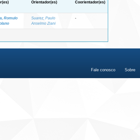
r(es)
Orientador(es)
Coorientador(es)
a, Romulo
Suarez, Paulo
-
olano
Anselmo Ziani
Fale conosco
Sobre