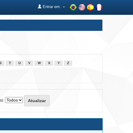
Entrar em:
S
T
U
V
W
X
Y
Z
s):