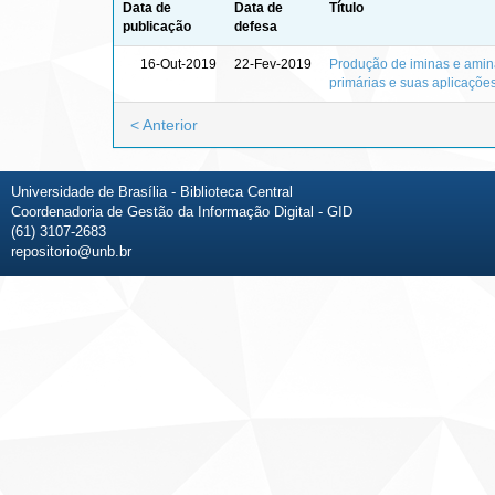
Data de
Data de
Título
publicação
defesa
16-Out-2019
22-Fev-2019
Produção de iminas e amin
primárias e suas aplicaçõe
< Anterior
Universidade de Brasília - Biblioteca Central
Coordenadoria de Gestão da Informação Digital - GID
(61) 3107-2683
repositorio@unb.br