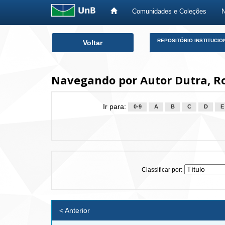
Comunidades e Coleções
Skip
REPOSITÓRIO INSTITUCIO
Voltar
navigation
Navegando por Autor Dutra, R
Ir para:
0-9
A
B
C
D
E
Classificar por:
< Anterior