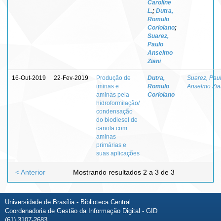
Caroline
L.
;
Dutra,
Romulo
Coriolano
;
Suarez,
Paulo
Anselmo
Ziani
16-Out-2019
22-Fev-2019
Produção de
Dutra,
Suarez, Pau
iminas e
Romulo
Anselmo Zia
aminas pela
Coriolano
hidroformilação/
condensação
do biodiesel de
canola com
aminas
primárias e
suas aplicações
< Anterior
Mostrando resultados 2 a 3 de 3
Universidade de Brasília - Biblioteca Central
Coordenadoria de Gestão da Informação Digital - GID
(61) 3107-2683