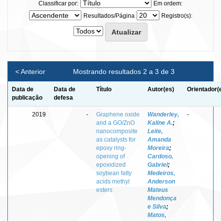
Classificar por:
Em ordem:
Resultados/Página
Registro(s):
< Anterior
Mostrando resultados 2 a 3 de 3
Data de
Data de
Título
Autor(es)
Orientador(
publicação
defesa
2019
-
Graphene oxide
Wanderley,
-
and a GO/ZnO
Kaline A.
;
nanocomposite
Leite,
as catalysts for
Amanda
epoxy ring-
Moreira
;
opening of
Cardoso,
epoxidized
Gabriel
;
soybean fatty
Medeiros,
acids methyl
Anderson
esters
Mateus
Mendonça
e Silva
;
Matos,