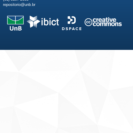
repositorio@unb.br
Fale conosco
Sobre