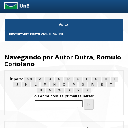
Skip
Voltar
navigation
REPOSITÓRIO INSTITUCIONAL DA UNB
Navegando por Autor Dutra, Romulo
Coriolano
Ir para:
0-9
A
B
C
D
E
F
G
H
I
J
K
L
M
N
O
P
Q
R
S
T
U
V
W
X
Y
Z
ou entre com as primeiras letras: