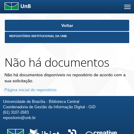
Skip
Voltar
navigation
REPOSITÓRIO INSTITUCIONAL DA UNB
Não há documentos
Não há documentos disponíveis no repositório de acordo com a
sua solicitação.
Página inicial do repositório
Universidade de Brasília - Biblioteca Central
Coordenadoria de Gestão da Informação Digital - GID
(61) 3107-2683
repositorio@unb.br