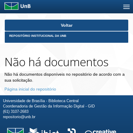
Skip
Voltar
navigation
REPOSITÓRIO INSTITUCIONAL DA UNB
Não há documentos
Não há documentos disponíveis no repositório de acordo com a
sua solicitação.
Página inicial do repositório
Universidade de Brasília - Biblioteca Central
Coordenadoria de Gestão da Informação Digital - GID
(61) 3107-2683
repositorio@unb.br