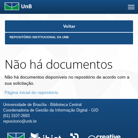
Skip
Voltar
navigation
REPOSITÓRIO INSTITUCIONAL DA UNB
Não há documentos
Não há documentos disponíveis no repositório de acordo com a
sua solicitação.
Página inicial do repositório
Universidade de Brasília - Biblioteca Central
Coordenadoria de Gestão da Informação Digital - GID
(61) 3107-2683
repositorio@unb.br