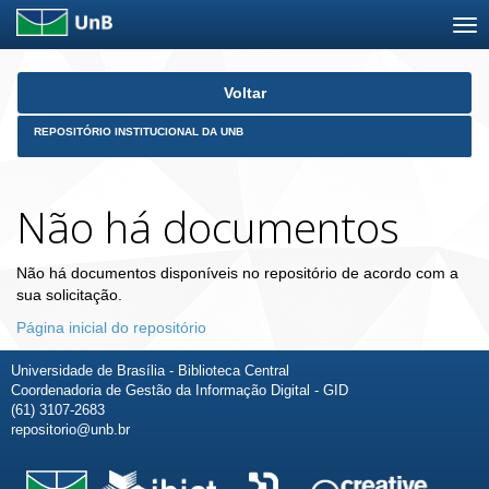
Skip
Voltar
navigation
REPOSITÓRIO INSTITUCIONAL DA UNB
Não há documentos
Não há documentos disponíveis no repositório de acordo com a
sua solicitação.
Página inicial do repositório
Universidade de Brasília - Biblioteca Central
Coordenadoria de Gestão da Informação Digital - GID
(61) 3107-2683
repositorio@unb.br