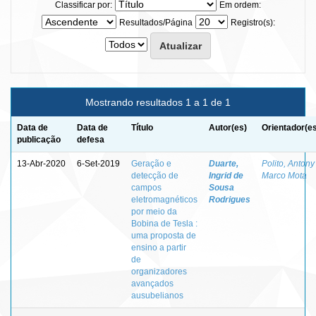
Classificar por:
Em ordem:
Resultados/Página
Registro(s):
Mostrando resultados 1 a 1 de 1
Data de
Data de
Título
Autor(es)
Orientador(e
publicação
defesa
13-Abr-2020
6-Set-2019
Geração e
Duarte,
Polito, Antony
detecção de
Ingrid de
Marco Mota
campos
Sousa
eletromagnéticos
Rodrigues
por meio da
Bobina de Tesla :
uma proposta de
ensino a partir
de
organizadores
avançados
ausubelianos