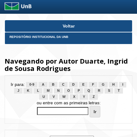
Skip
Voltar
navigation
REPOSITÓRIO INSTITUCIONAL DA UNB
Navegando por Autor Duarte, Ingrid
de Sousa Rodrigues
Ir para:
0-9
A
B
C
D
E
F
G
H
I
J
K
L
M
N
O
P
Q
R
S
T
U
V
W
X
Y
Z
ou entre com as primeiras letras: