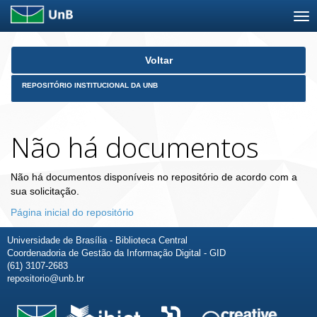
Skip
Voltar
navigation
REPOSITÓRIO INSTITUCIONAL DA UNB
Não há documentos
Não há documentos disponíveis no repositório de acordo com a
sua solicitação.
Página inicial do repositório
Universidade de Brasília - Biblioteca Central
Coordenadoria de Gestão da Informação Digital - GID
(61) 3107-2683
repositorio@unb.br