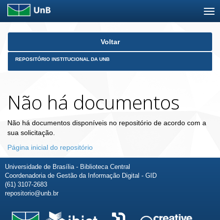
Skip
Voltar
navigation
REPOSITÓRIO INSTITUCIONAL DA UNB
Não há documentos
Não há documentos disponíveis no repositório de acordo com a
sua solicitação.
Página inicial do repositório
Universidade de Brasília - Biblioteca Central
Coordenadoria de Gestão da Informação Digital - GID
(61) 3107-2683
repositorio@unb.br