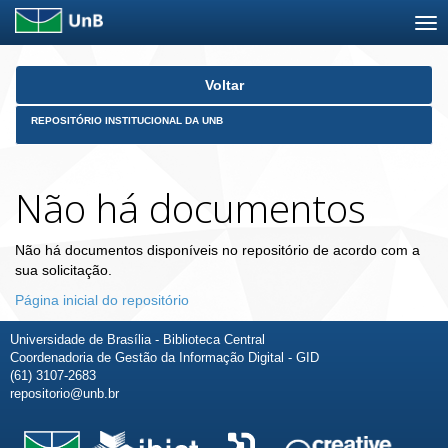
Skip
Voltar
navigation
REPOSITÓRIO INSTITUCIONAL DA UNB
Não há documentos
Não há documentos disponíveis no repositório de acordo com a
sua solicitação.
Página inicial do repositório
Universidade de Brasília - Biblioteca Central
Coordenadoria de Gestão da Informação Digital - GID
(61) 3107-2683
repositorio@unb.br