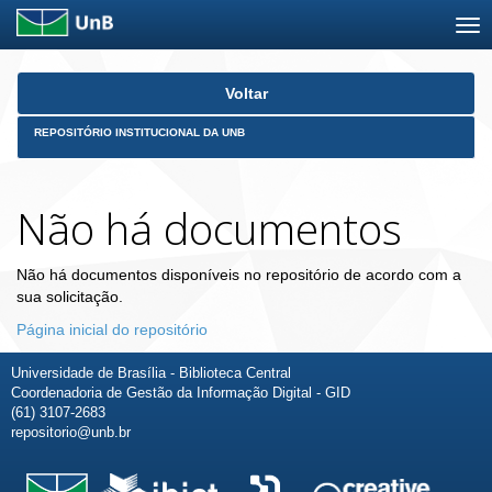
Skip
Voltar
navigation
REPOSITÓRIO INSTITUCIONAL DA UNB
Não há documentos
Não há documentos disponíveis no repositório de acordo com a
sua solicitação.
Página inicial do repositório
Universidade de Brasília - Biblioteca Central
Coordenadoria de Gestão da Informação Digital - GID
(61) 3107-2683
repositorio@unb.br