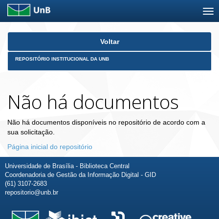
Skip
Voltar
navigation
REPOSITÓRIO INSTITUCIONAL DA UNB
Não há documentos
Não há documentos disponíveis no repositório de acordo com a
sua solicitação.
Página inicial do repositório
Universidade de Brasília - Biblioteca Central
Coordenadoria de Gestão da Informação Digital - GID
(61) 3107-2683
repositorio@unb.br