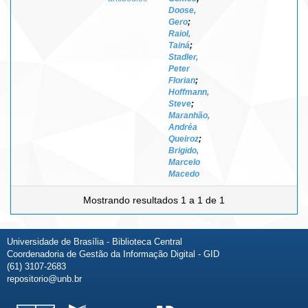
Doose,
Gero
;
Raiol,
Tainá
;
Stadler,
Peter
Florian
;
Hoffmann,
Steve
;
Maranhão,
Andréa
Queiroz
;
Brigido,
Marcelo
Macedo
Mostrando resultados 1 a 1 de 1
Universidade de Brasília - Biblioteca Central
Coordenadoria de Gestão da Informação Digital - GID
(61) 3107-2683
repositorio@unb.br