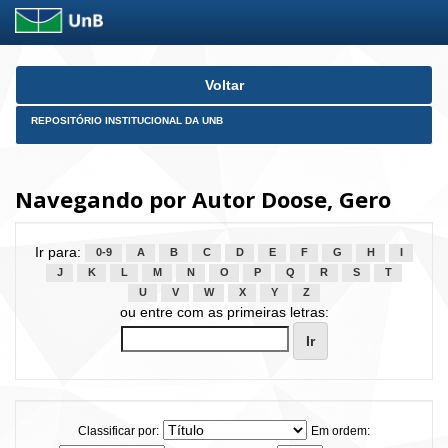
Skip
Voltar
navigation
REPOSITÓRIO INSTITUCIONAL DA UNB
Navegando por Autor Doose, Gero
Ir para:
0-9
A
B
C
D
E
F
G
H
I
J
K
L
M
N
O
P
Q
R
S
T
U
V
W
X
Y
Z
ou entre com as primeiras letras:
Classificar por:
Em ordem: