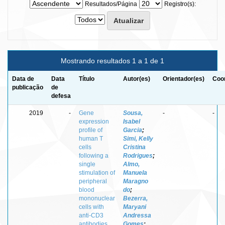
Resultados/Página
Registro(s):
Mostrando resultados 1 a 1 de 1
Data de
Data
Título
Autor(es)
Orientador(es)
Coor
publicação
de
defesa
2019
-
Gene
Sousa,
-
-
expression
Isabel
profile of
Garcia
;
human T
Simi, Kelly
cells
Cristina
following a
Rodrigues
;
single
Almo,
stimulation of
Manuela
peripheral
Maragno
blood
do
;
mononuclear
Bezerra,
cells with
Maryani
anti-CD3
Andressa
antibodies
Gomes
;