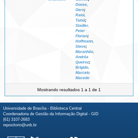
Doose,
Gero
;
Raiol,
Tainá
;
Stadler,
Peter
Florian
;
Hoffmann,
Steve
;
Maranhão,
Andréa
Queiroz
;
Brigido,
Marcelo
Macedo
Mostrando resultados 1 a 1 de 1
Universidade de Brasília - Biblioteca Central
Coordenadoria de Gestão da Informação Digital - GID
(61) 3107-2683
repositorio@unb.br