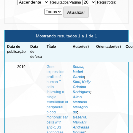
Resultados/Página
Registro(s):
Mostrando resultados 1 a 1 de 1
Data de
Data
Título
Autor(es)
Orientador(es)
Coor
publicação
de
defesa
2019
-
Gene
Sousa,
-
-
expression
Isabel
profile of
Garcia
;
human T
Simi, Kelly
cells
Cristina
following a
Rodrigues
;
single
Almo,
stimulation of
Manuela
peripheral
Maragno
blood
do
;
mononuclear
Bezerra,
cells with
Maryani
anti-CD3
Andressa
antibodies
Gomes
;