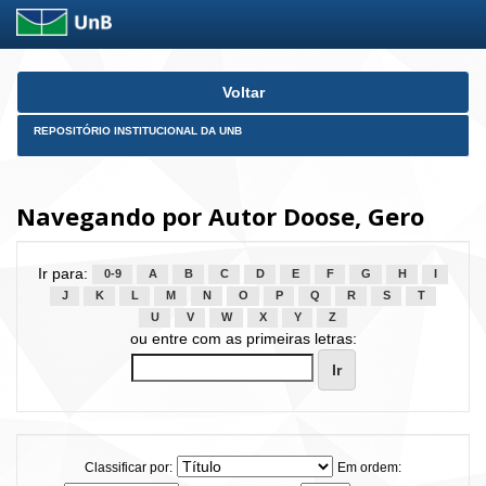
Skip
Voltar
navigation
REPOSITÓRIO INSTITUCIONAL DA UNB
Navegando por Autor Doose, Gero
Ir para:
0-9
A
B
C
D
E
F
G
H
I
J
K
L
M
N
O
P
Q
R
S
T
U
V
W
X
Y
Z
ou entre com as primeiras letras:
Classificar por:
Em ordem: