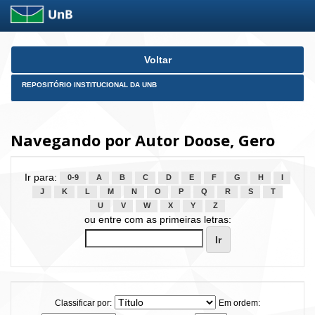
Skip
Voltar
navigation
REPOSITÓRIO INSTITUCIONAL DA UNB
Navegando por Autor Doose, Gero
Ir para:
0-9
A
B
C
D
E
F
G
H
I
J
K
L
M
N
O
P
Q
R
S
T
U
V
W
X
Y
Z
ou entre com as primeiras letras:
Classificar por:
Em ordem: