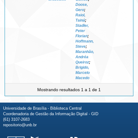
Doose,
Gero
;
Raiol,
Tainá
;
Stadler,
Peter
Florian
;
Hoffmann,
Steve
;
Maranhão,
Andréa
Queiroz
;
Brigido,
Marcelo
Macedo
Mostrando resultados 1 a 1 de 1
Universidade de Brasília - Biblioteca Central
Coordenadoria de Gestão da Informação Digital - GID
(61) 3107-2683
repositorio@unb.br