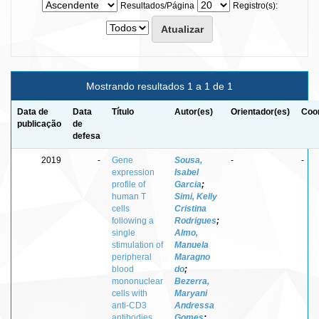
Resultados/Página
Registro(s):
Mostrando resultados 1 a 1 de 1
Data de
Data
Título
Autor(es)
Orientador(es)
Coor
publicação
de
defesa
2019
-
Gene
Sousa,
-
-
expression
Isabel
profile of
Garcia
;
human T
Simi, Kelly
cells
Cristina
following a
Rodrigues
;
single
Almo,
stimulation of
Manuela
peripheral
Maragno
blood
do
;
mononuclear
Bezerra,
cells with
Maryani
anti-CD3
Andressa
antibodies
Gomes
;