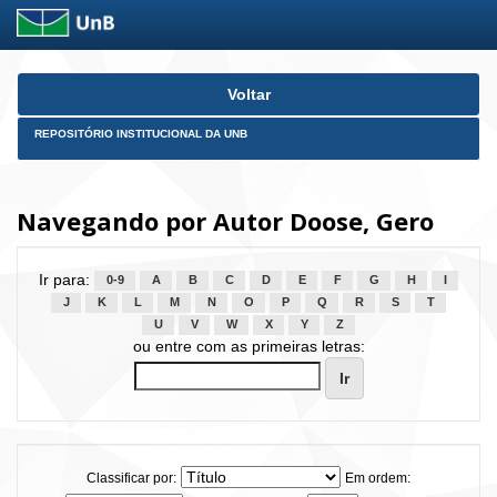
Skip
Voltar
navigation
REPOSITÓRIO INSTITUCIONAL DA UNB
Navegando por Autor Doose, Gero
Ir para:
0-9
A
B
C
D
E
F
G
H
I
J
K
L
M
N
O
P
Q
R
S
T
U
V
W
X
Y
Z
ou entre com as primeiras letras:
Classificar por:
Em ordem: