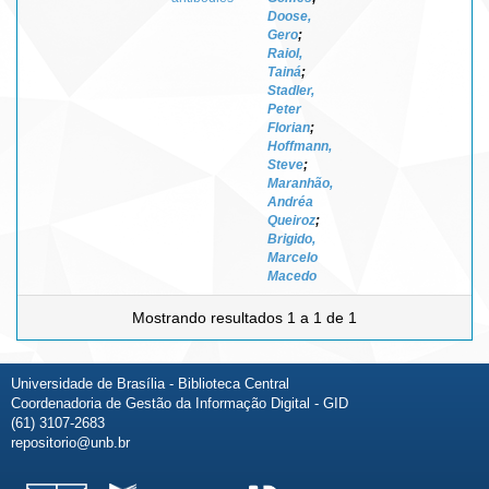
Doose,
Gero
;
Raiol,
Tainá
;
Stadler,
Peter
Florian
;
Hoffmann,
Steve
;
Maranhão,
Andréa
Queiroz
;
Brigido,
Marcelo
Macedo
Mostrando resultados 1 a 1 de 1
Universidade de Brasília - Biblioteca Central
Coordenadoria de Gestão da Informação Digital - GID
(61) 3107-2683
repositorio@unb.br