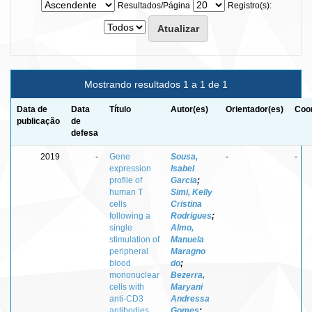
Resultados/Página
Registro(s):
Mostrando resultados 1 a 1 de 1
Data de
Data
Título
Autor(es)
Orientador(es)
Coor
publicação
de
defesa
2019
-
Gene
Sousa,
-
-
expression
Isabel
profile of
Garcia
;
human T
Simi, Kelly
cells
Cristina
following a
Rodrigues
;
single
Almo,
stimulation of
Manuela
peripheral
Maragno
blood
do
;
mononuclear
Bezerra,
cells with
Maryani
anti-CD3
Andressa
antibodies
Gomes
;