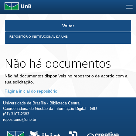
Skip
Voltar
navigation
REPOSITÓRIO INSTITUCIONAL DA UNB
Não há documentos
Não há documentos disponíveis no repositório de acordo com a
sua solicitação.
Página inicial do repositório
Universidade de Brasília - Biblioteca Central
Coordenadoria de Gestão da Informação Digital - GID
(61) 3107-2683
repositorio@unb.br