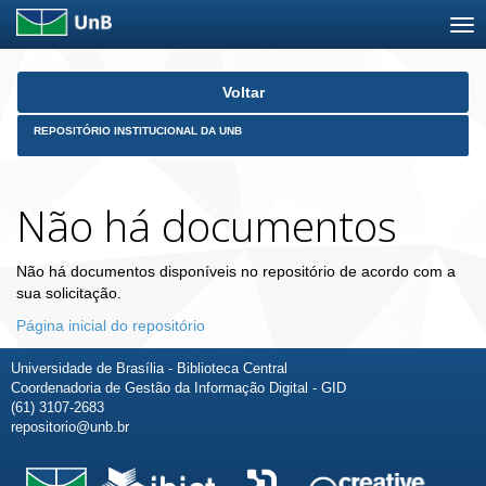
Skip
Voltar
navigation
REPOSITÓRIO INSTITUCIONAL DA UNB
Não há documentos
Não há documentos disponíveis no repositório de acordo com a
sua solicitação.
Página inicial do repositório
Universidade de Brasília - Biblioteca Central
Coordenadoria de Gestão da Informação Digital - GID
(61) 3107-2683
repositorio@unb.br