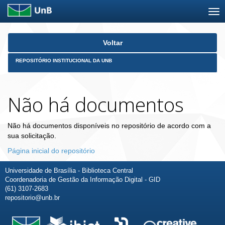
Skip
Voltar
navigation
REPOSITÓRIO INSTITUCIONAL DA UNB
Não há documentos
Não há documentos disponíveis no repositório de acordo com a
sua solicitação.
Página inicial do repositório
Universidade de Brasília - Biblioteca Central
Coordenadoria de Gestão da Informação Digital - GID
(61) 3107-2683
repositorio@unb.br