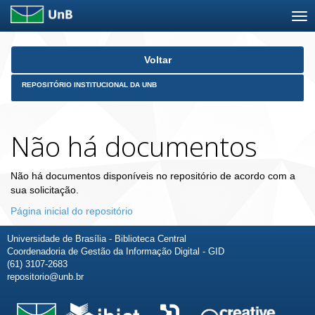
Skip
Voltar
navigation
REPOSITÓRIO INSTITUCIONAL DA UNB
Não há documentos
Não há documentos disponíveis no repositório de acordo com a
sua solicitação.
Página inicial do repositório
Universidade de Brasília - Biblioteca Central
Coordenadoria de Gestão da Informação Digital - GID
(61) 3107-2683
repositorio@unb.br