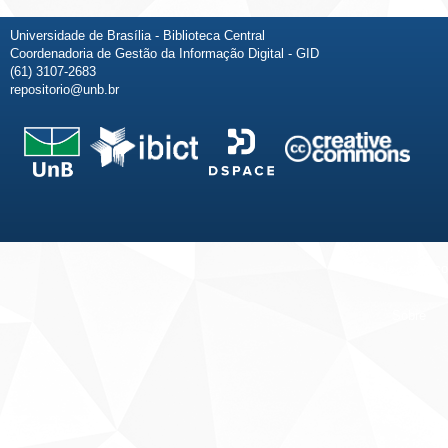
Universidade de Brasília - Biblioteca Central
Coordenadoria de Gestão da Informação Digital - GID
(61) 3107-2683
repositorio@unb.br
Fale conosco
Sobre