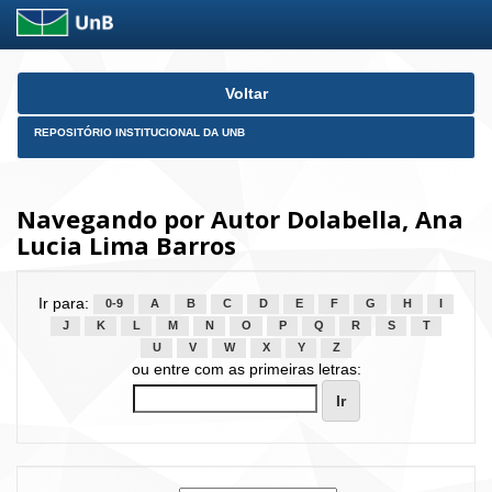
Skip
Voltar
navigation
REPOSITÓRIO INSTITUCIONAL DA UNB
Navegando por Autor Dolabella, Ana
Lucia Lima Barros
Ir para:
0-9
A
B
C
D
E
F
G
H
I
J
K
L
M
N
O
P
Q
R
S
T
U
V
W
X
Y
Z
ou entre com as primeiras letras: