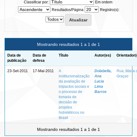
Classificar por:
Em ordem:
Resultados/Página
Registro(s):
Mostrando resultados 1 a 1 de 1
Data de
Data de
Título
Autor(es)
Orientador(
publicação
defesa
23-Set-2011
17-Mai-2011
A
Dolabella,
Rua, Maria 
institucionalização
Ana
Graças
da avaliação de
Lucia
impactos sociais e
Lima
o processo de
Barros
tomada de
decisão de
projetos
hidrelétricos no
Brasil
Mostrando resultados 1 a 1 de 1