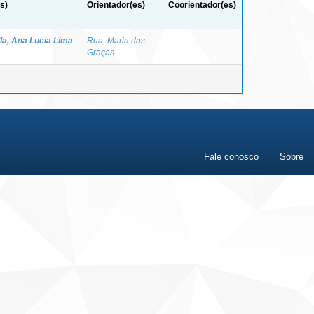
s)
Orientador(es)
Coorientador(es)
la, Ana Lucia Lima
Rua, Maria das
-
Graças
Fale conosco
Sobre