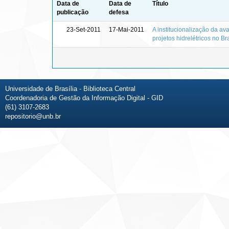
Data de
Data de
Título
publicação
defesa
23-Set-2011
17-Mai-2011
A institucionalização da a
projetos hidrelétricos no Bra
Universidade de Brasília - Biblioteca Central
Coordenadoria de Gestão da Informação Digital - GID
(61) 3107-2683
repositorio@unb.br