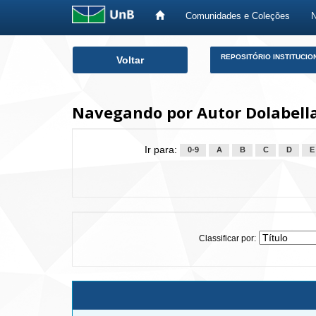
Comunidades e Coleções
Skip
REPOSITÓRIO INSTITUCIO
Voltar
navigation
Navegando por Autor Dolabella
Ir para:
0-9
A
B
C
D
E
Classificar por: