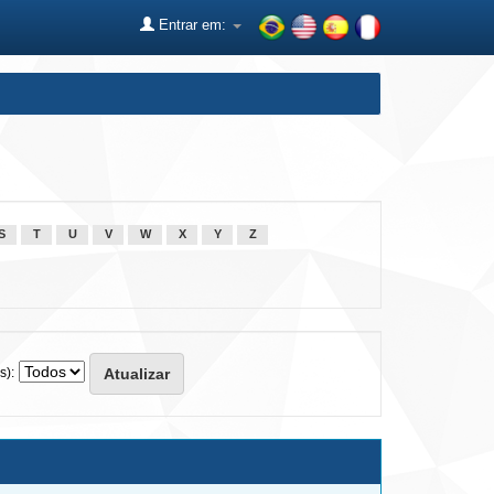
Entrar em:
S
T
U
V
W
X
Y
Z
s):