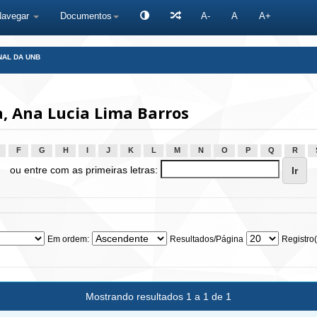
Navegar
Documentos
A-
A
A+
NAL DA UNB
, Ana Lucia Lima Barros
F
G
H
I
J
K
L
M
N
O
P
Q
R
ou entre com as primeiras letras:
Em ordem:
Resultados/Página
Registro(
Mostrando resultados 1 a 1 de 1