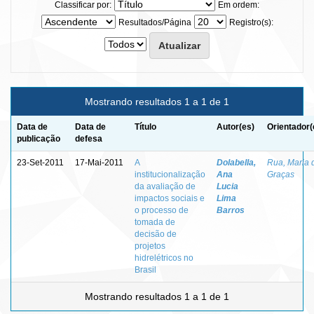
Classificar por:
Em ordem:
Resultados/Página
Registro(s):
Mostrando resultados 1 a 1 de 1
Data de
Data de
Título
Autor(es)
Orientador(
publicação
defesa
23-Set-2011
17-Mai-2011
A
Dolabella,
Rua, Maria 
institucionalização
Ana
Graças
da avaliação de
Lucia
impactos sociais e
Lima
o processo de
Barros
tomada de
decisão de
projetos
hidrelétricos no
Brasil
Mostrando resultados 1 a 1 de 1