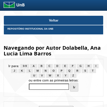
Skip
Voltar
navigation
REPOSITÓRIO INSTITUCIONAL DA UNB
Navegando por Autor Dolabella, Ana
Lucia Lima Barros
Ir para:
0-9
A
B
C
D
E
F
G
H
I
J
K
L
M
N
O
P
Q
R
S
T
U
V
W
X
Y
Z
ou entre com as primeiras letras: