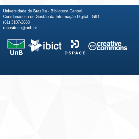
Universidade de Brasília - Biblioteca Central
Coordenadoria de Gestão da Informação Digital - GID
(61) 3107-2683
repositorio@unb.br
Fale conosco
Sobre