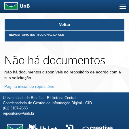
Skip
Voltar
navigation
REPOSITÓRIO INSTITUCIONAL DA UNB
Não há documentos
Não há documentos disponíveis no repositório de acordo com a
sua solicitação.
Página inicial do repositório
Universidade de Brasília - Biblioteca Central
Coordenadoria de Gestão da Informação Digital - GID
(61) 3107-2683
repositorio@unb.br