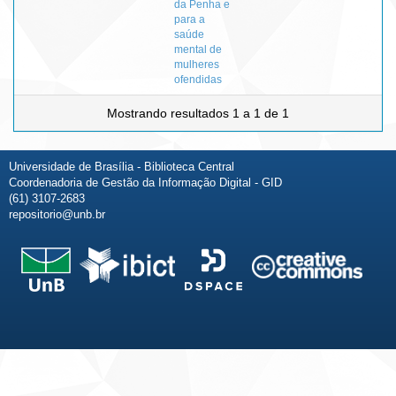
da Penha e
para a
saúde
mental de
mulheres
ofendidas
Mostrando resultados 1 a 1 de 1
Universidade de Brasília - Biblioteca Central
Coordenadoria de Gestão da Informação Digital - GID
(61) 3107-2683
repositorio@unb.br
Fale conosco