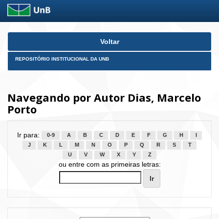
Skip
Voltar
navigation
REPOSITÓRIO INSTITUCIONAL DA UNB
Navegando por Autor Dias, Marcelo
Porto
Ir para:
0-9
A
B
C
D
E
F
G
H
I
J
K
L
M
N
O
P
Q
R
S
T
U
V
W
X
Y
Z
ou entre com as primeiras letras: