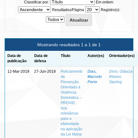
Classificar por:
Em ordem:
Resultados/Página
Registro(s):
Mostrando resultados 1 a 1 de 1
Data de
Data de
Título
Autor(es)
Orientador(es)
publicação
defesa
12-Mar-2019
27-Jun-2018
Policiamento
Dias,
Diniz, Gláucia
de
Marcelo
Ribeiro
Prevenção
Porto
Starling
Orientado à
Violência
Doméstica –
PROVID :
sua
relevância
para a
efetividade
na aplicação
da Lei Maria