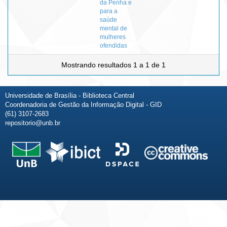
da Penha e
para a
saúde
mental de
mulheres
ofendidas
Mostrando resultados 1 a 1 de 1
Universidade de Brasília - Biblioteca Central
Coordenadoria de Gestão da Informação Digital - GID
(61) 3107-2683
repositorio@unb.br
Fale conosco