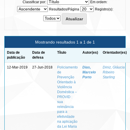
Classificar por:
Em ordem:
Resultados/Página
Registro(s):
Mostrando resultados 1 a 1 de 1
Data de
Data de
Título
Autor(es)
Orientador(es)
publicação
defesa
12-Mar-2019
27-Jun-2018
Policiamento
Dias,
Diniz, Gláucia
de
Marcelo
Ribeiro
Prevenção
Porto
Starling
Orientado à
Violência
Doméstica –
PROVID :
sua
relevância
para a
efetividade
na aplicação
da Lei Maria