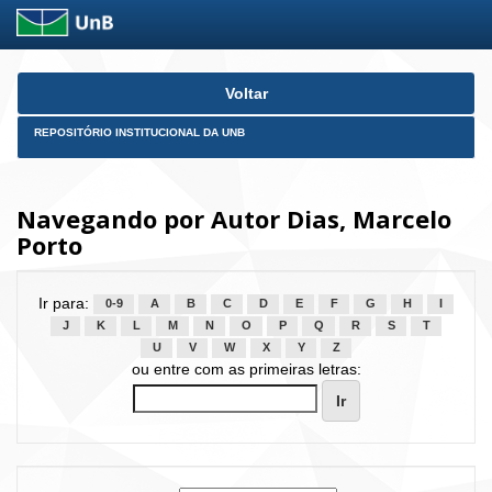
Skip
Voltar
navigation
REPOSITÓRIO INSTITUCIONAL DA UNB
Navegando por Autor Dias, Marcelo
Porto
Ir para:
0-9
A
B
C
D
E
F
G
H
I
J
K
L
M
N
O
P
Q
R
S
T
U
V
W
X
Y
Z
ou entre com as primeiras letras: