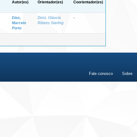
Autor(es)
Orientador(es)
Coorientador(es)
Dias,
Diniz, Gláucia
-
Marcelo
Ribeiro Starling
Porto
Fale conosco
Sobre