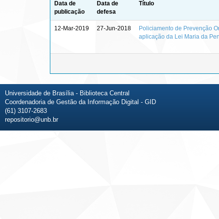
Data de
Data de
Título
publicação
defesa
12-Mar-2019
27-Jun-2018
Policiamento de Prevenção Or
aplicação da Lei Maria da Pe
Universidade de Brasília - Biblioteca Central
Coordenadoria de Gestão da Informação Digital - GID
(61) 3107-2683
repositorio@unb.br