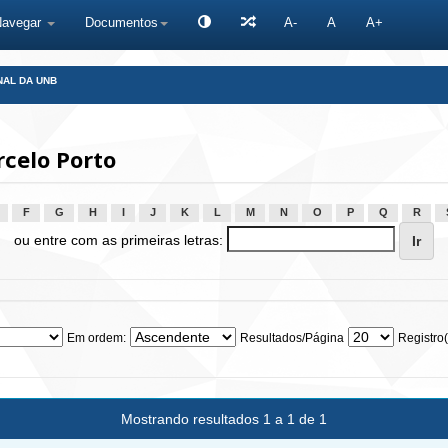
Navegar
Documentos
A-
A
A+
NAL DA UNB
celo Porto
F
G
H
I
J
K
L
M
N
O
P
Q
R
ou entre com as primeiras letras:
Em ordem:
Resultados/Página
Registro(
Mostrando resultados 1 a 1 de 1