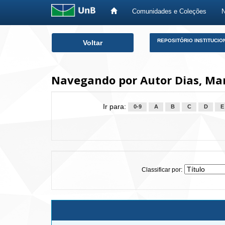
Comunidades e Coleções
Skip
REPOSITÓRIO INSTITUCIO
Voltar
navigation
Navegando por Autor Dias, Mar
Ir para:
0-9
A
B
C
D
E
Classificar por: