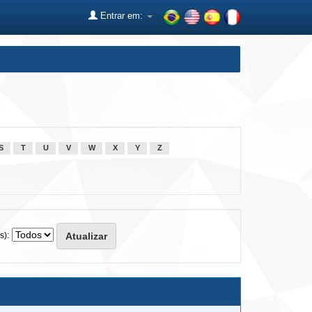
Entrar em:
S
T
U
V
W
X
Y
Z
s):