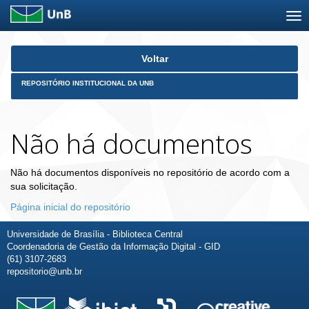
Skip
Voltar
navigation
REPOSITÓRIO INSTITUCIONAL DA UNB
Não há documentos
Não há documentos disponíveis no repositório de acordo com a
sua solicitação.
Página inicial do repositório
Universidade de Brasília - Biblioteca Central
Coordenadoria de Gestão da Informação Digital - GID
(61) 3107-2683
repositorio@unb.br