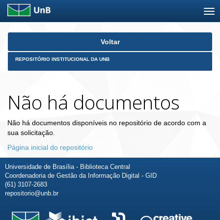
Skip
Voltar
navigation
REPOSITÓRIO INSTITUCIONAL DA UNB
Não há documentos
Não há documentos disponíveis no repositório de acordo com a
sua solicitação.
Página inicial do repositório
Universidade de Brasília - Biblioteca Central
Coordenadoria de Gestão da Informação Digital - GID
(61) 3107-2683
repositorio@unb.br