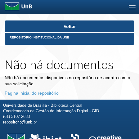
Skip
Voltar
navigation
REPOSITÓRIO INSTITUCIONAL DA UNB
Não há documentos
Não há documentos disponíveis no repositório de acordo com a
sua solicitação.
Página inicial do repositório
Universidade de Brasília - Biblioteca Central
Coordenadoria de Gestão da Informação Digital - GID
(61) 3107-2683
repositorio@unb.br