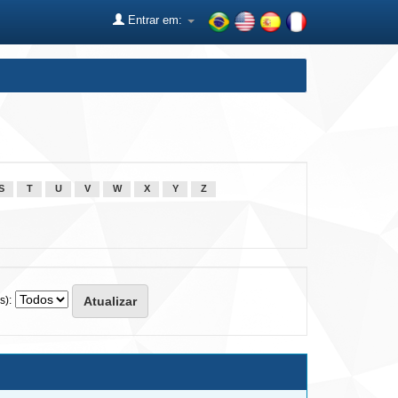
Entrar em:
S
T
U
V
W
X
Y
Z
s):