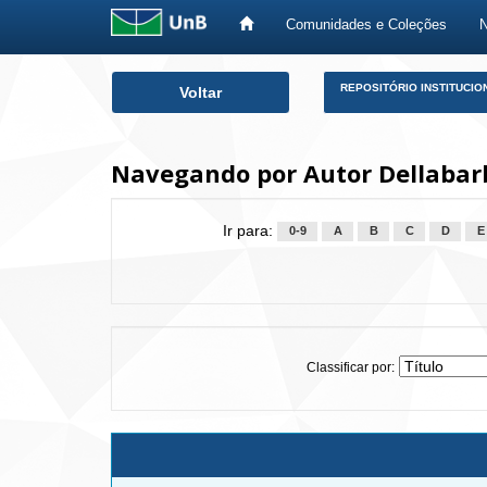
Comunidades e Coleções
Skip
REPOSITÓRIO INSTITUCIO
Voltar
navigation
Navegando por Autor Dellabarb
Ir para:
0-9
A
B
C
D
E
Classificar por: