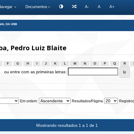
Navegar
Documentos
A-
A
A+
NAL DA UNB
a, Pedro Luiz Blaite
F
G
H
I
J
K
L
M
N
O
P
Q
R
ou entre com as primeiras letras:
Em ordem:
Resultados/Página
Registro(
Mostrando resultados 1 a 1 de 1