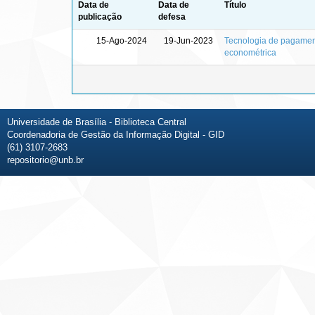
Data de
Data de
Título
publicação
defesa
15-Ago-2024
19-Jun-2023
Tecnologia de pagamento
econométrica
Universidade de Brasília - Biblioteca Central
Coordenadoria de Gestão da Informação Digital - GID
(61) 3107-2683
repositorio@unb.br