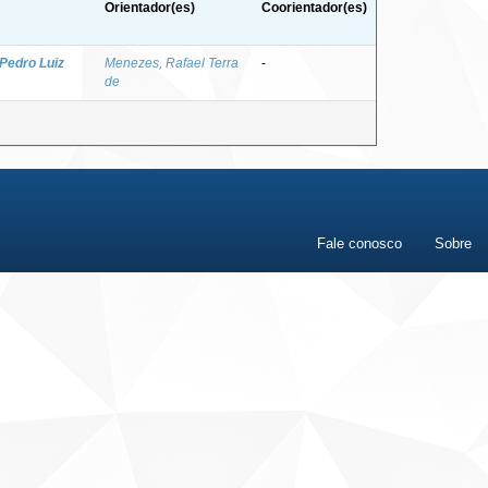
Orientador(es)
Coorientador(es)
 Pedro Luiz
Menezes, Rafael Terra
-
de
Fale conosco
Sobre