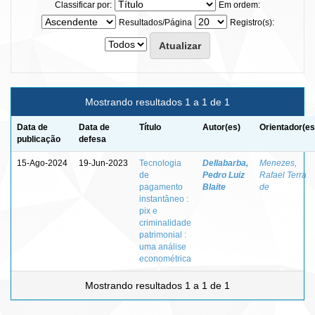
Classificar por:
Em ordem:
Resultados/Página
Registro(s):
Mostrando resultados 1 a 1 de 1
Data de
Data de
Título
Autor(es)
Orientador(es
publicação
defesa
15-Ago-2024
19-Jun-2023
Tecnologia
Dellabarba,
Menezes,
de
Pedro Luiz
Rafael Terra
pagamento
Blaite
de
instantâneo :
pix e
criminalidade
patrimonial :
uma análise
econométrica
Mostrando resultados 1 a 1 de 1