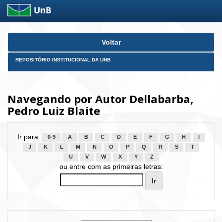
Skip
Voltar
navigation
REPOSITÓRIO INSTITUCIONAL DA UNB
Navegando por Autor Dellabarba,
Pedro Luiz Blaite
Ir para:
0-9
A
B
C
D
E
F
G
H
I
J
K
L
M
N
O
P
Q
R
S
T
U
V
W
X
Y
Z
ou entre com as primeiras letras: