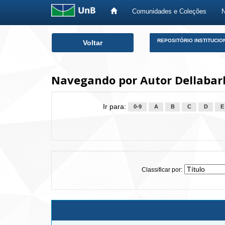
Comunidades e Coleções
Skip
REPOSITÓRIO INSTITUCIO
Voltar
navigation
Navegando por Autor Dellabarb
Ir para:
0-9
A
B
C
D
E
Classificar por: