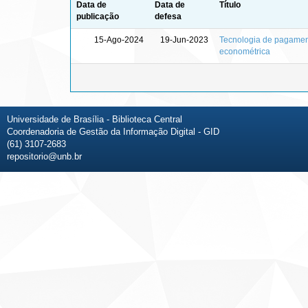
Data de
Data de
Título
publicação
defesa
15-Ago-2024
19-Jun-2023
Tecnologia de pagamento
econométrica
Universidade de Brasília - Biblioteca Central
Coordenadoria de Gestão da Informação Digital - GID
(61) 3107-2683
repositorio@unb.br