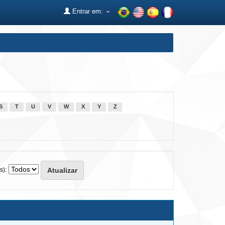
Entrar em:
S
T
U
V
W
X
Y
Z
s):