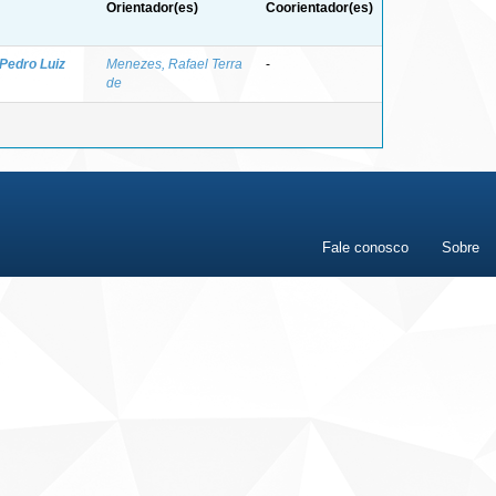
Orientador(es)
Coorientador(es)
 Pedro Luiz
Menezes, Rafael Terra
-
de
Fale conosco
Sobre