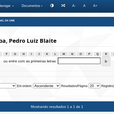
Navegar
Documentos
A-
A
A+
NAL DA UNB
a, Pedro Luiz Blaite
F
G
H
I
J
K
L
M
N
O
P
Q
R
ou entre com as primeiras letras:
Em ordem:
Resultados/Página
Registro(
Mostrando resultados 1 a 1 de 1