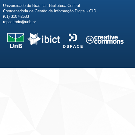
Universidade de Brasília - Biblioteca Central
Coordenadoria de Gestão da Informação Digital - GID
(61) 3107-2683
repositorio@unb.br
Fale conosco
Sobre