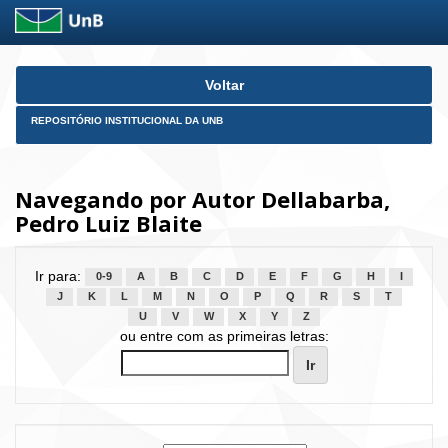
Skip
Voltar
navigation
REPOSITÓRIO INSTITUCIONAL DA UNB
Navegando por Autor Dellabarba,
Pedro Luiz Blaite
Ir para:
0-9
A
B
C
D
E
F
G
H
I
J
K
L
M
N
O
P
Q
R
S
T
U
V
W
X
Y
Z
ou entre com as primeiras letras: