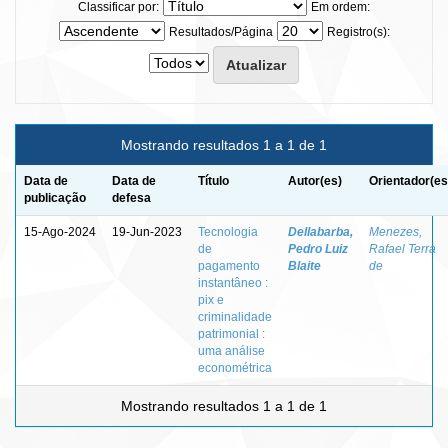
Classificar por:
Em ordem:
Resultados/Página
Registro(s):
Mostrando resultados 1 a 1 de 1
Data de
Data de
Título
Autor(es)
Orientador(es
publicação
defesa
15-Ago-2024
19-Jun-2023
Tecnologia
Dellabarba,
Menezes,
de
Pedro Luiz
Rafael Terra
pagamento
Blaite
de
instantâneo :
pix e
criminalidade
patrimonial :
uma análise
econométrica
Mostrando resultados 1 a 1 de 1