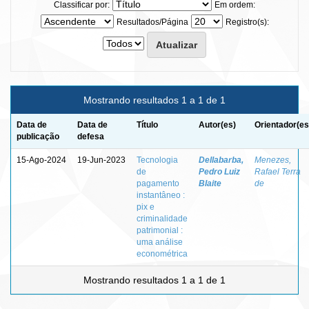
Classificar por:
Em ordem:
Resultados/Página
Registro(s):
Mostrando resultados 1 a 1 de 1
Data de
Data de
Título
Autor(es)
Orientador(es
publicação
defesa
15-Ago-2024
19-Jun-2023
Tecnologia
Dellabarba,
Menezes,
de
Pedro Luiz
Rafael Terra
pagamento
Blaite
de
instantâneo :
pix e
criminalidade
patrimonial :
uma análise
econométrica
Mostrando resultados 1 a 1 de 1