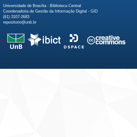
Universidade de Brasília - Biblioteca Central
Coordenadoria de Gestão da Informação Digital - GID
(61) 3107-2683
repositorio@unb.br
Fale conosco
Sobre