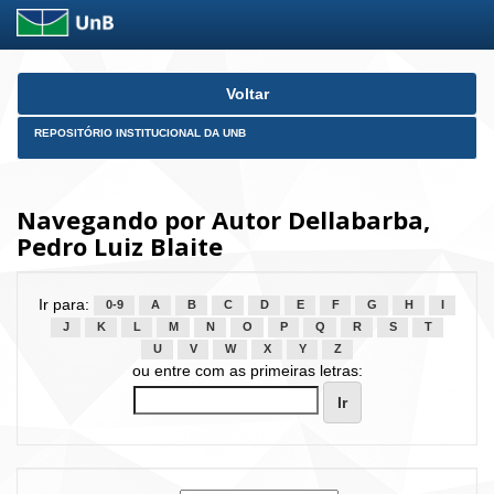
Skip
Voltar
navigation
REPOSITÓRIO INSTITUCIONAL DA UNB
Navegando por Autor Dellabarba,
Pedro Luiz Blaite
Ir para:
0-9
A
B
C
D
E
F
G
H
I
J
K
L
M
N
O
P
Q
R
S
T
U
V
W
X
Y
Z
ou entre com as primeiras letras: