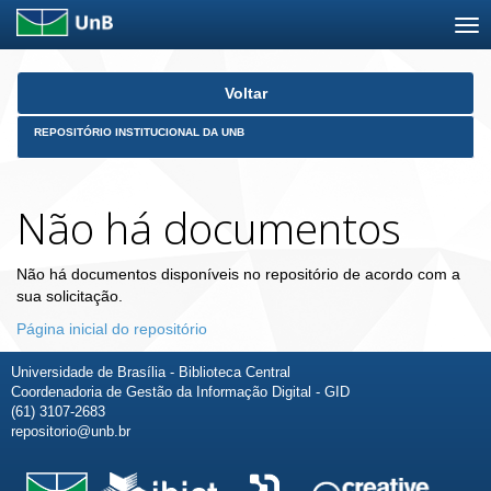
Skip
Voltar
navigation
REPOSITÓRIO INSTITUCIONAL DA UNB
Não há documentos
Não há documentos disponíveis no repositório de acordo com a
sua solicitação.
Página inicial do repositório
Universidade de Brasília - Biblioteca Central
Coordenadoria de Gestão da Informação Digital - GID
(61) 3107-2683
repositorio@unb.br