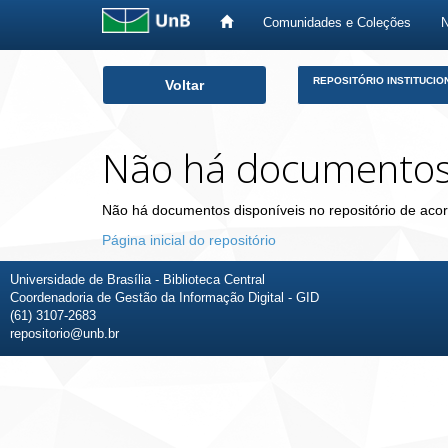
Comunidades e Coleções
Skip
REPOSITÓRIO INSTITUCIO
Voltar
navigation
Não há documento
Não há documentos disponíveis no repositório de acor
Página inicial do repositório
Universidade de Brasília - Biblioteca Central
Coordenadoria de Gestão da Informação Digital - GID
(61) 3107-2683
repositorio@unb.br