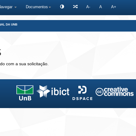
Navegar
Documentos
A-
A
A+
NAL DA UNB
s
do com a sua solicitação.