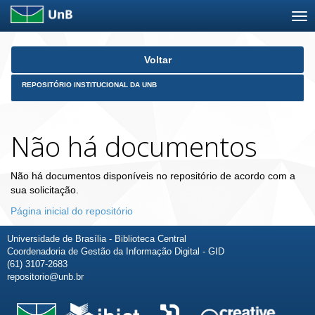
Skip
Voltar
navigation
REPOSITÓRIO INSTITUCIONAL DA UNB
Não há documentos
Não há documentos disponíveis no repositório de acordo com a
sua solicitação.
Página inicial do repositório
Universidade de Brasília - Biblioteca Central
Coordenadoria de Gestão da Informação Digital - GID
(61) 3107-2683
repositorio@unb.br