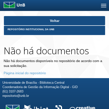
Skip
Voltar
navigation
REPOSITÓRIO INSTITUCIONAL DA UNB
Não há documentos
Não há documentos disponíveis no repositório de acordo com a
sua solicitação.
Página inicial do repositório
Universidade de Brasília - Biblioteca Central
Coordenadoria de Gestão da Informação Digital - GID
(61) 3107-2683
repositorio@unb.br