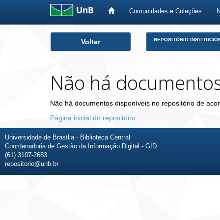
Comunidades e Coleções
Skip
REPOSITÓRIO INSTITUCIO
Voltar
navigation
Não há documento
Não há documentos disponíveis no repositório de acor
Página inicial do repositório
Universidade de Brasília - Biblioteca Central
Coordenadoria de Gestão da Informação Digital - GID
(61) 3107-2683
repositorio@unb.br