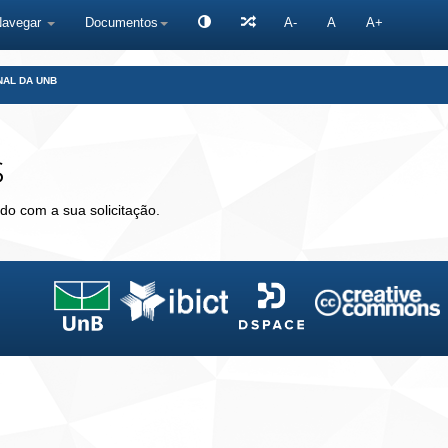
Navegar
Documentos
A-
A
A+
NAL DA UNB
s
do com a sua solicitação.