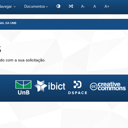
Navegar
Documentos
A-
A
A+
NAL DA UNB
s
do com a sua solicitação.