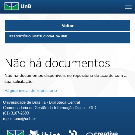
Skip
Voltar
navigation
REPOSITÓRIO INSTITUCIONAL DA UNB
Não há documentos
Não há documentos disponíveis no repositório de acordo com a
sua solicitação.
Página inicial do repositório
Universidade de Brasília - Biblioteca Central
Coordenadoria de Gestão da Informação Digital - GID
(61) 3107-2683
repositorio@unb.br