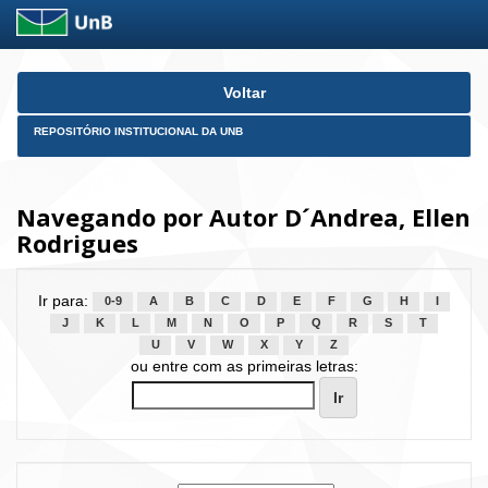
Skip
Voltar
navigation
REPOSITÓRIO INSTITUCIONAL DA UNB
Navegando por Autor D´Andrea, Ellen
Rodrigues
Ir para:
0-9
A
B
C
D
E
F
G
H
I
J
K
L
M
N
O
P
Q
R
S
T
U
V
W
X
Y
Z
ou entre com as primeiras letras: