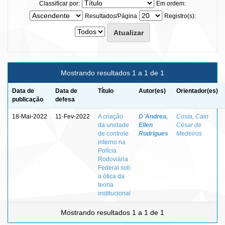
Classificar por:
Em ordem:
Resultados/Página
Registro(s):
Mostrando resultados 1 a 1 de 1
Data de
Data de
Título
Autor(es)
Orientador(es)
publicação
defesa
18-Mai-2022
11-Fev-2022
A criação
D´Andrea,
Costa, Caio
da unidade
Ellen
César de
de controle
Rodrigues
Medeiros
interno na
Polícia
Rodoviária
Federal sob
a ótica da
teoria
institucional
Mostrando resultados 1 a 1 de 1