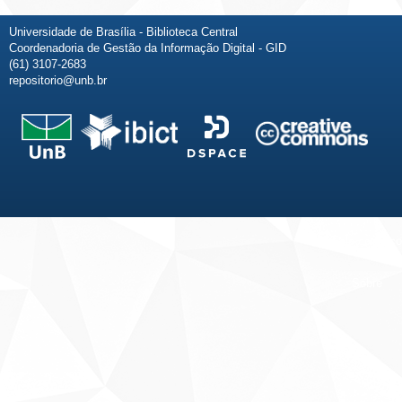
Universidade de Brasília - Biblioteca Central
Coordenadoria de Gestão da Informação Digital - GID
(61) 3107-2683
repositorio@unb.br
Fale conosco
Sobre